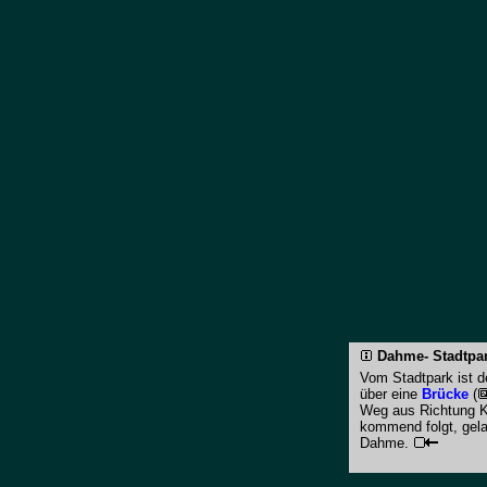
Dahme- Stadtpa
Vom Stadtpark ist 
über eine
Brücke
(
Weg aus Richtung K
kommend folgt, gel
Dahme.