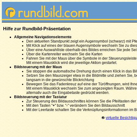
Hilfe zur Rundbild-Präsentation
Allgemeine Navigationselemente
Den aktuellen Standpunkt zeigt ein Augensymbol (schwarz) mit Pfei
Mit Klick auf eines der blauen Augensymbole wechseln Sie zu di
Über eine Auswahlliste oberhalb des Bildes erreichen Sie jede Sei
Über die Kartenreiter wechseln Sie die Karten
Fahren Sie mit der Maus über die Symbole in der Steuerungsleiste 
Mit einem Mausklick wird die jeweilige Aktion gestartet.
Bildsteuerung mit der Maus
Sie stoppen die automatische Drehung durch einen Klick in das Bi
Setzen Sie den Mauszeiger etwa in die Bildmitte und ziehen Sie, 
langsam in die gewünschte Blickrichtung
Bewegen Sie das Fadenkreuz auf eine der Türöffnungen, wird Ih
Mit einem Mausklick wechseln Sie zum angezeigten Raum. Während
alternativ auch die Eingabetaste gedrückt werden.
Bildsteuerung mit der Tastatur
Zur Steuerung des Bildausschnittes können Sie die Pfeiltasten der
Mit den Tasten "
+
" bzw. "
-
" verändern Sie den Bildausschnitt
Mit der Leertaste schalten Sie die Verknüpfungsinformationen im Bi
virtuelle Besichtig