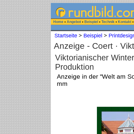
Home
Angebot
Beispiel
Technik
Kontakt
Startseite
>
Beispiel
>
Printdesig
Anzeige - Coert · Vik
Viktorianischer Winte
Produktion
Anzeige in der "Welt am S
mm